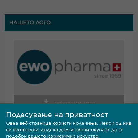
НАШЕТО ЛОГО
ПРЕВЗЕМИ ЛОГО
Подесување на приватност
Оваа веб страница користи колачиња. Некои од нив
се неопходни, додека други овозможуваат да се
подобри вашето корисничко искуство.