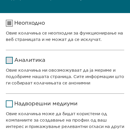
Евофарма АГ
Неопходно
Антон Попов 1-2/3
Скопје
Овие колачиња се неопходни за функционирање на
веб страницата и не можат да се исклучат.
Северна Македонија
Име
cookie_optin
Телефон.: +389 (0)2 511 35 99
Аналитика
е-пошта:
info@ewopharma.mk
Давател на
Овие колачиња ни овозможуваат да ја мериме и
sgalinski
услуги
подобриме нашата страница. Сите информации што
ги собираат колачињата се анонимни
Времетраење
1 година
СЕДИШТЕ НА КОМПАНИЈАТА
Име
Google Analytics
Ја зачувува корисничката
Цел
Надворешни медиуми
Евофарма АГ Претставништво Скопје
согласност за колачиња
Давател на
Антон Попов 1-2/3
Овие колачиња може да бидат користени од
Google
услуги
Скопје, Северна Македонија
компаниите за создавање на профил од ваш
интерес и прикажување релевантни огласи на други